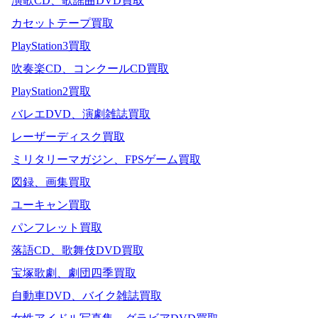
演歌CD、歌謡曲DVD買取
カセットテープ買取
PlayStation3買取
吹奏楽CD、コンクールCD買取
PlayStation2買取
バレエDVD、演劇雑誌買取
レーザーディスク買取
ミリタリーマガジン、FPSゲーム買取
図録、画集買取
ユーキャン買取
パンフレット買取
落語CD、歌舞伎DVD買取
宝塚歌劇、劇団四季買取
自動車DVD、バイク雑誌買取