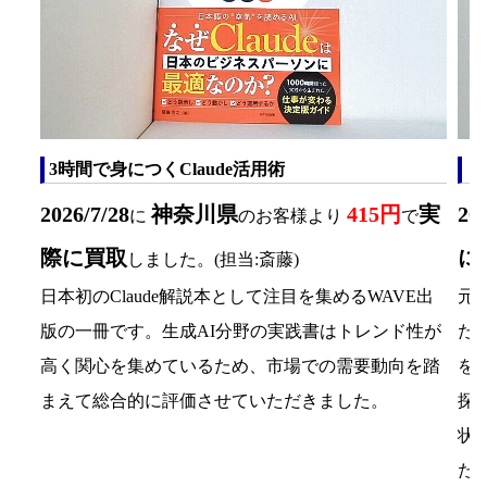
3時間で身につくClaude活用術
「
2026/7/28
神奈川県
415円
実
20
に
のお客様より
で
際に買取
に
しました。(担当:斎藤)
日本初のClaude解説本として注目を集めるWAVE出
元
版の一冊です。生成AI分野の実践書はトレンド性が
た
高く関心を集めているため、市場での需要動向を踏
を
まえて総合的に評価させていただきました。
探
状
た