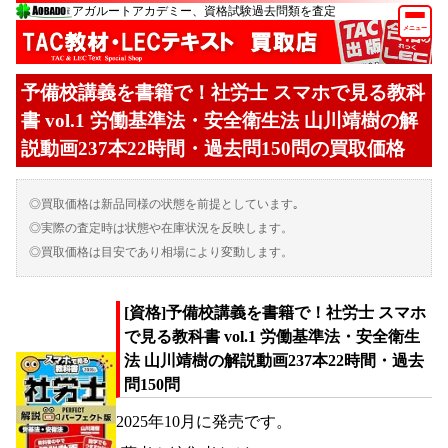
アガルートアカデミー、資格試験過去問類を査定
メニュー
予備校講義を書籍で！社労士 スマホで見る教科
書 vol.1 労働基準法・安全衛生法 山川靖樹の解
説動画237本22時間・過去問150問の買取価格
◎買取価格は新品同様の状態を前提としています｡
◎実際の査定時は状態や在庫状況を反映します。
◎買取価格は目安であり相場により変動します。
[資格]予備校講義を書籍で！社労士 スマホ
で見る教科書 vol.1 労働基準法・安全衛生
法 山川靖樹の解説動画237本22時間・過去
問150問
2025年10月に発売です。