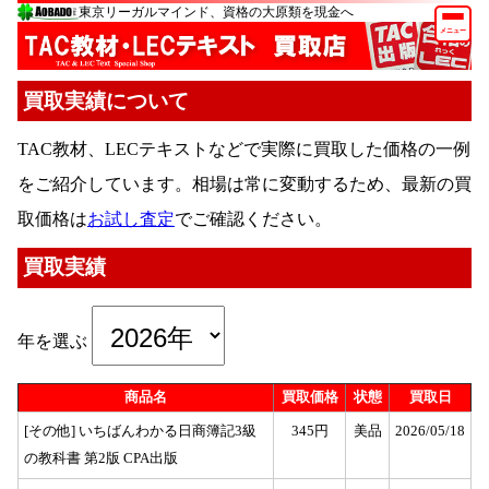
東京リーガルマインド、資格の大原類を現金へ
メニュー
買取実績について
TAC教材、LECテキストなどで実際に買取した価格の一例
をご紹介しています。相場は常に変動するため、最新の買
取価格は
お試し査定
でご確認ください。
買取実績
年を選ぶ
商品名
買取価格
状態
買取日
[その他] いちばんわかる日商簿記3級
345円
美品
2026/05/18
の教科書 第2版 CPA出版