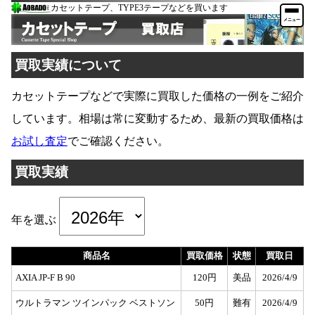
カセットテープ、TYPE3テープなどを買います
メニュー
買取実績について
カセットテープなどで実際に買取した価格の一例をご紹介
しています。相場は常に変動するため、最新の買取価格は
お試し査定
でご確認ください。
買取実績
年を選ぶ
商品名
買取価格
状態
買取日
AXIA JP-F B 90
120円
美品
2026/4/9
ウルトラマン ツインパック ベストソン
50円
難有
2026/4/9