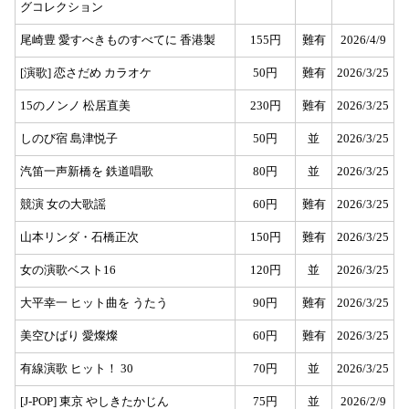
グコレクション
尾崎豊 愛すべきものすべてに 香港製
155円
難有
2026/4/9
[演歌] 恋さだめ カラオケ
50円
難有
2026/3/25
15のノンノ 松居直美
230円
難有
2026/3/25
しのび宿 島津悦子
50円
並
2026/3/25
汽笛一声新橋を 鉄道唱歌
80円
並
2026/3/25
競演 女の大歌謡
60円
難有
2026/3/25
山本リンダ・石橋正次
150円
難有
2026/3/25
女の演歌ベスト16
120円
並
2026/3/25
大平幸一 ヒット曲を うたう
90円
難有
2026/3/25
美空ひばり 愛燦燦
60円
難有
2026/3/25
有線演歌 ヒット！ 30
70円
並
2026/3/25
[J-POP] 東京 やしきたかじん
75円
並
2026/2/9