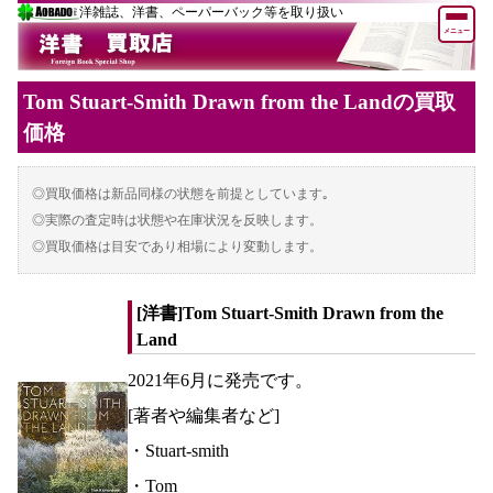
洋雑誌、洋書、ペーパーバック等を取り扱い
メニュー
Tom Stuart-Smith Drawn from the Landの買取
価格
◎買取価格は新品同様の状態を前提としています｡
◎実際の査定時は状態や在庫状況を反映します。
◎買取価格は目安であり相場により変動します。
[洋書]Tom Stuart-Smith Drawn from the
Land
2021年6月に発売です。
[著者や編集者など]
・Stuart-smith
・Tom