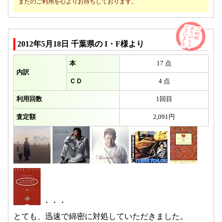
またのご利用を心よりお待ちしております。
2012年5月18日 千葉県の I・F様より
本
17 点
内訳
ＣＤ
4 点
利用回数
1回目
査定額
2,091円
・・・
とても、迅速で綿密に対処していただきました。