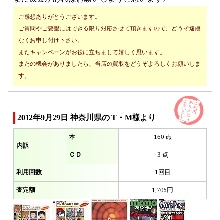
ご感想ありがとうございます。
ご質問やご要望にはできる限り対応させて頂きますので、どうぞ遠慮
なくお申し付け下さい。
またキャンペーンがお役に立ちまして嬉しく思います。
またの機会がありましたら、当店の買取をどうぞよろしくお願いしま
す。
2012年9月29日 神奈川県の T・M様より
本
160 点
内訳
ＣＤ
3 点
利用回数
1回目
査定額
1,705円