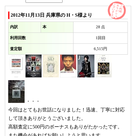
2012年11月13日 兵庫県の H・S様より
内訳
本
28 点
利用回数
1回目
査定額
6,515円
・・・
今回はとてもお世話になりました！迅速、丁寧に対応
して頂きありがとうございました。
高額査定に500円のボーナスもありがたかったです。
また機会があればお願いしようと思います。