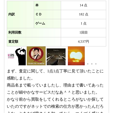
本
14 点
内訳
ＣＤ
182 点
ゲーム
1 点
利用回数
1回目
査定額
4,537円
・・・
まず、査定に関して、1点1点丁寧に見て頂いたことに
感動しました。
商品名まで載っていましたし、理由まで書いてあった
ことが細やかなサービスだなあ＾＾と思いました。
かなり前から買取をしてくれるところがないか探して
いたのですがネットでの検索の仕方が悪かったんだろ