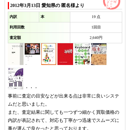
2012年3月13日 愛知県の 匿名様より
内訳
本
19 点
利用回数
1回目
査定額
2,640円
・・・
事前に査定の目安などが出来る点は非常に良いシステ
ムだと思いました。
また、査定結果に関しても一つずつ細かく買取価格の
内訳が表記されて、対応も丁寧かつ迅速でスムーズに
事が運んで良かったと思っております。