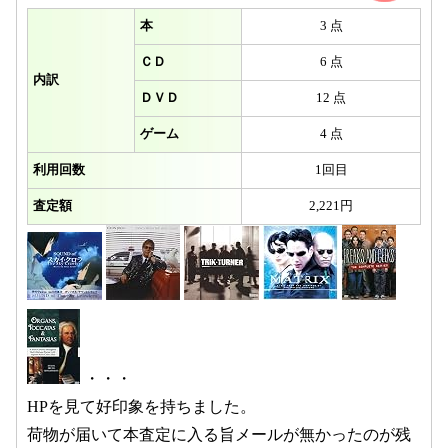
本
3 点
ＣＤ
6 点
内訳
ＤＶＤ
12 点
ゲーム
4 点
利用回数
1回目
査定額
2,221円
・・・
HPを見て好印象を持ちました。
荷物が届いて本査定に入る旨メールが無かったのが残