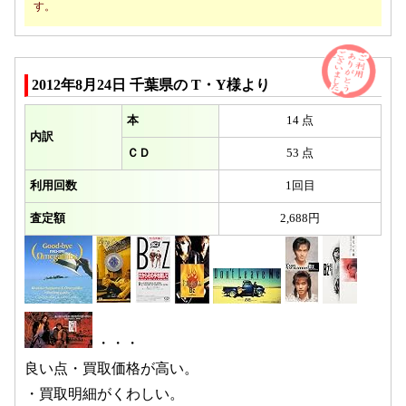
す。
2012年8月24日 千葉県の T・Y様より
本
14 点
内訳
ＣＤ
53 点
利用回数
1回目
査定額
2,688円
・・・
良い点・買取価格が高い。
・買取明細がくわしい。