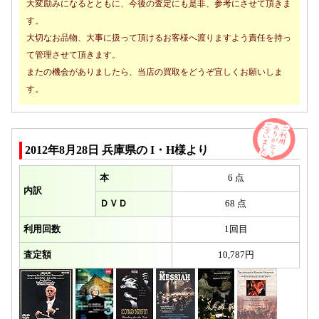
大変励みになるとともに、今後の査定にも是非、参考にさせて頂きま
す。
大切なお品物、大事に扱って頂けるお客様へ渡りますよう責任を持っ
て管理させて頂きます。
またの機会がありましたら、当店の買取をどうぞ宜しくお願いしま
す。
2012年8月28日 兵庫県の I・H様より
本
6 点
内訳
ＤＶＤ
68 点
利用回数
1回目
査定額
10,787円