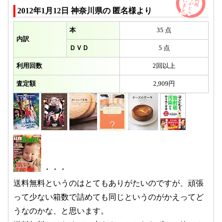
2012年1月12日 神奈川県の 匿名様より
本
35 点
内訳
ＤＶＤ
5 点
利用回数
2回以上
査定額
2,909円
・・・
送料無料というのはとてもありがたいのですが、頑張
って少ない箱数で詰めても同じというのがかえってど
うなのかな、と思います。